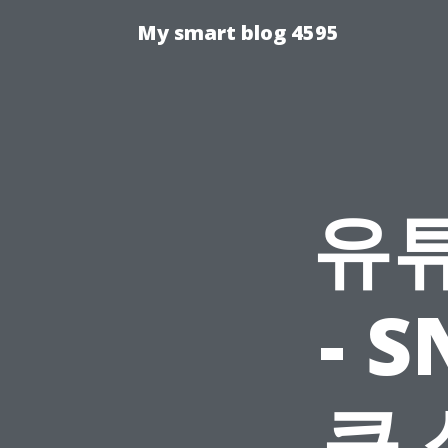
My smart blog 4595
유
- 
큰