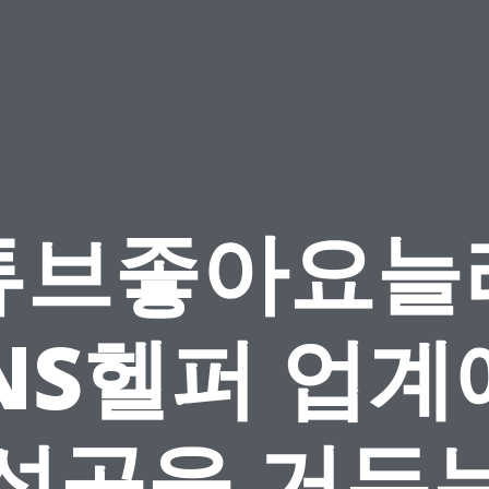
튜브좋아요늘
SNS헬퍼 업
 성공을 거두는